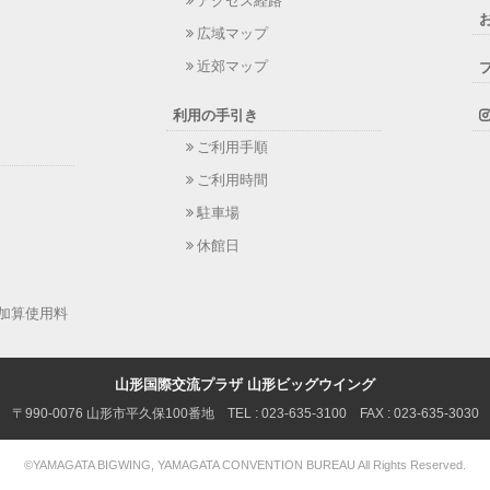
アクセス経路
広域マップ
近郊マップ
利用の手引き
ご利用手順
ご利用時間
駐車場
休館日
加算使用料
山形国際交流プラザ 山形ビッグウイング
〒990-0076 山形市平久保100番地
TEL :
023-635-3100
FAX : 023-635-3030
©YAMAGATA BIGWING,
YAMAGATA CONVENTION BUREAU
All Rights Reserved.