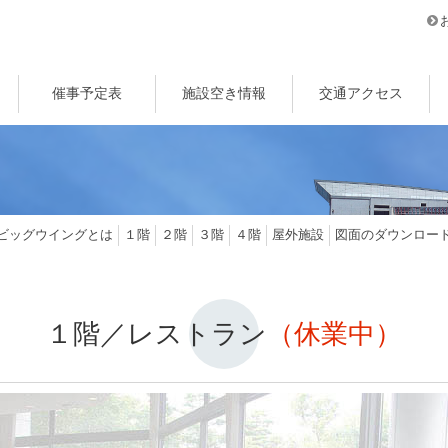
催事予定表
施設空き情報
交通アクセス
ビッグウイングとは
１階
２階
３階
４階
屋外施設
図面のダウンロー
１階／レストラン
（休業中）