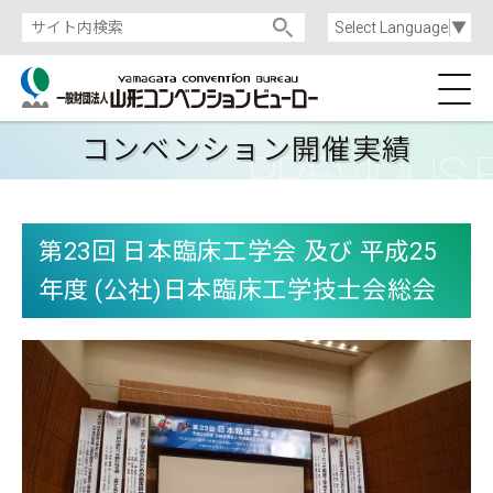
Select Language
▼
コンベンション開催実績
第23回 日本臨床工学会 及び 平成25
年度 (公社)日本臨床工学技士会総会