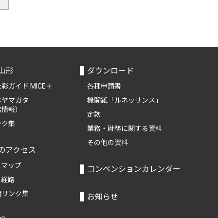
山形
ダウンロード
彩ガイド MICE＋
各種申請書
ベヤマガタ
機関紙「ルネッサンス」
店情報）
定款
ンク集
業務・財務に関する資料
その他の資料
のアクセス
スマップ
コンベンションカレンダー
ス経路
関リンク集
お知らせ