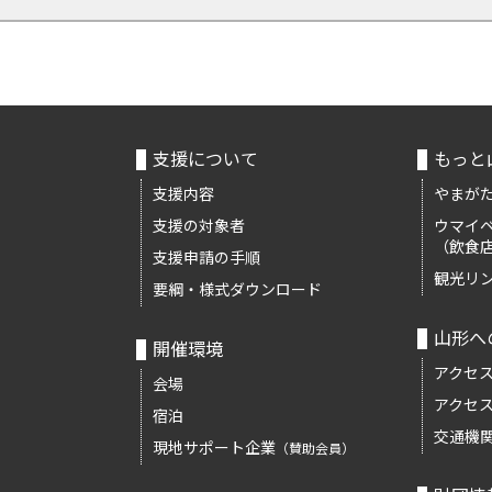
支援について
もっと
支援内容
やまがた
支援の対象者
ウマイ
（飲食
支援申請の手順
観光リ
要綱・様式ダウンロード
山形へ
開催環境
アクセ
会場
アクセ
宿泊
交通機
現地サポート企業
（賛助会員）