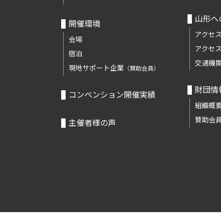
山形へ
開催環境
アクセ
会場
アクセ
宿泊
交通機
現地サポート企業
（賛助会員）
財団情
コンベンション開催実績
組織概
賛助会
主催者様の声