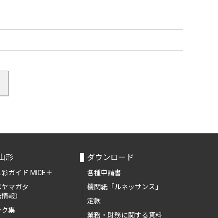
山形
ダウンロード
彩ガイド MICE＋
各種申請書
ベヤマガタ
機関紙「ルネッサンス」
店情報）
定款
ンク集
業務・財務に関する資料