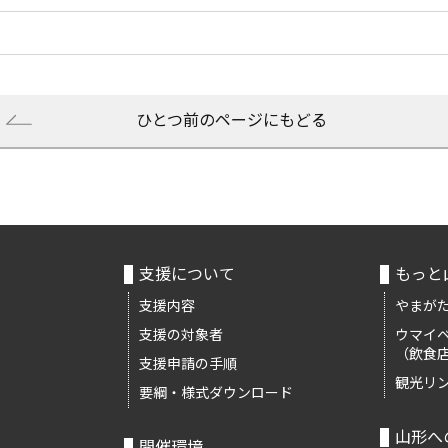
ひとつ前のページにもどる
支援について
もっと
支援内容
やまがた
支援の対象者
ウマイ
（飲食
支援申請の手順
観光リ
要綱・様式ダウンロード
山形へ
開催環境