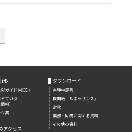
山形
ダウンロード
彩ガイド MICE＋
各種申請書
ベヤマガタ
機関紙「ルネッサンス」
店情報）
定款
ンク集
業務・財務に関する資料
その他の資料
のアクセス