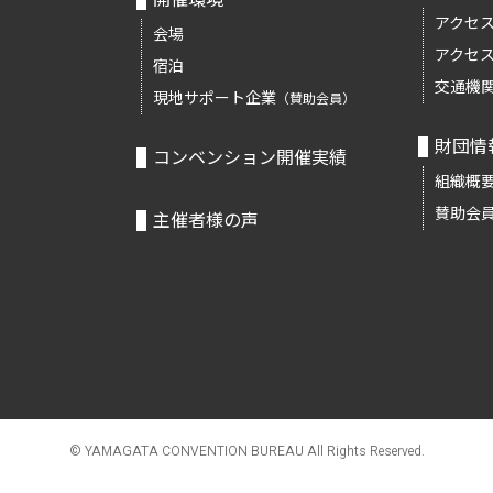
アクセ
会場
アクセ
宿泊
交通機
現地サポート企業
（賛助会員）
財団情
コンベンション開催実績
組織概
賛助会
主催者様の声
© YAMAGATA CONVENTION BUREAU
All Rights Reserved.