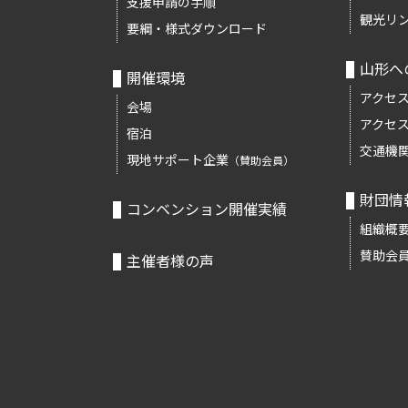
支援申請の手順
観光リ
要綱・様式ダウンロード
山形へ
開催環境
アクセ
会場
アクセ
宿泊
交通機
現地サポート企業
（賛助会員）
財団情
コンベンション開催実績
組織概
賛助会
主催者様の声