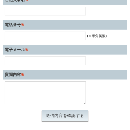
※
電話番号
※
(※半角英数)
電子メール
※
質問内容
※