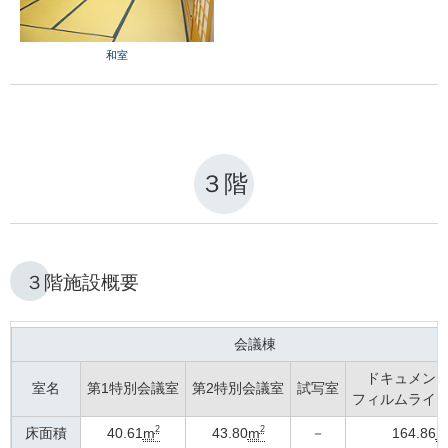
和室
３階
３階施設概要
会議棟
ドキュメン
室名
第1特別会議室
第2特別会議室
試写室
フィルムライ
2
2
床面積
40.61
m
43.80
m
－
164.86
m