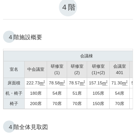
４階
４階施設概要
会議棟
研修室
研修室
研修室
会議室
室名
中会議室
(1)
(2)
(1)+(2)
401
2
2
2
2
2
床面積
222.73
m
78.58
m
78.57
m
157.15
m
71.30
m
53
机・椅子
180席
54席
51席
105席
54席
椅子
200席
70席
70席
150席
70席
４階全体見取図