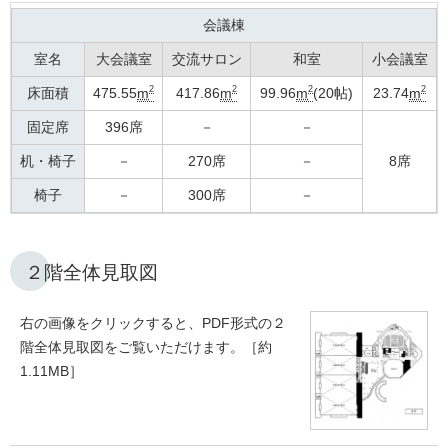
会議棟
室名
大会議室
交流サロン
和室
小会議室
2
2
2
2
床面積
475.55
m
417.86
m
99.96
m
(20帖)
23.74
m
固定席
396席
－
－
机・椅子
－
270席
－
8席
椅子
－
300席
－
２階全体見取図
右の画像をクリックすると、PDF形式の２
階全体見取図をご覧いただけます。［約
1.11MB］