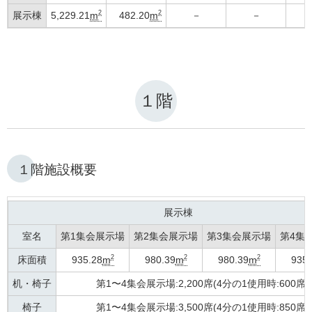
2
2
展示棟
5,229.21
m
482.20
m
－
－
１階
１階施設概要
展示棟
室名
第1集会展示場
第2集会展示場
第3集会展示場
第4集
2
2
2
床面積
935.28
m
980.39
m
980.39
m
935.
机・椅子
第1〜4集会展示場:2,200席(4分の1使用時:600席)
椅子
第1〜4集会展示場:3,500席(4分の1使用時:850席)