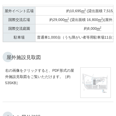
2
屋外イベント広場
約10,695
m
(貸出面積 7,515
m
2
2
国際交流広場
約29,000
m
(貸出面積 16,800
m
)(屋外
2
国際交流庭園
約8,000
m
駐車場
普通車1,000台（うち障がい者等用駐車場11台）
屋外施設見取図
右の画像をクリックすると、PDF形式の屋
外施設見取図をご覧いただけます。［約
535KB］