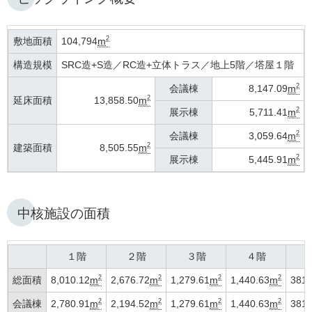
2
敷地面積
104,794
m
構造規模
SRC造+S造／RC造+立体トラス／地上5階／塔屋１階
2
会議棟
8,147.09
m
2
延床面積
13,858.50
m
2
展示棟
5,711.41
m
2
会議棟
3,059.64
m
2
建築面積
8,505.55
m
2
展示棟
5,445.91
m
中核施設の面積
１階
２階
３階
４階
５
2
2
2
2
総面積
8,010.12
m
2,676.72
m
1,279.61
m
1,440.63
m
381.
2
2
2
2
会議棟
2,780.91
m
2,194.52
m
1,279.61
m
1,440.63
m
381.